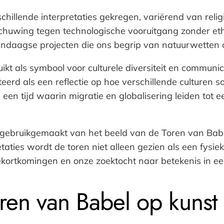
chillende interpretaties gekregen, variërend van reli
huwing tegen technologische vooruitgang zonder eth
ndaagse projecten die ons begrip van natuurwetten of
t als symbool voor culturele diversiteit en communi
erd als een reflectie op hoe verschillende culturen s
een tijd waarin migratie en globalisering leiden tot ee
gebruikgemaakt van het beeld van de Toren van Babel
etaties wordt de toren niet alleen gezien als een fy
 tekortkomingen en onze zoektocht naar betekenis in e
en van Babel op kunst e