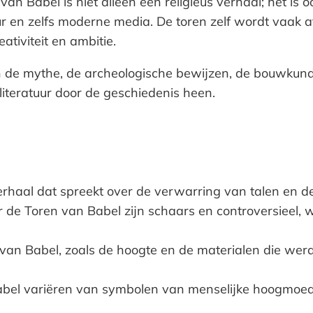
 Babel is niet alleen een religieus verhaal; het is o
ur en zelfs moderne media. De toren zelf wordt vaak a
ativiteit en ambitie.
an de mythe, de archeologische bewijzen, de bouwkund
literatuur door de geschiedenis heen.
erhaal dat spreekt over de verwarring van talen en 
 de Toren van Babel zijn schaars en controversieel, 
an Babel, zoals de hoogte en de materialen die werde
bel variëren van symbolen van menselijke hoogmoed to