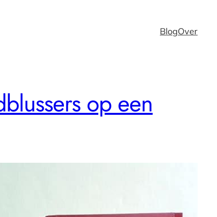
Blog
Over
dblussers op een