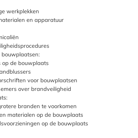
lige werkplekken
aterialen en apparatuur
micaliën
iligheidsprocedures
op bouwplaatsen:
s op de bouwplaats
randblussers
orschriften voor bouwplaatsen
knemers over brandveiligheid
ts:
grotere branden te voorkomen
en materialen op de bouwplaats
idsvoorzieningen op de bouwplaats