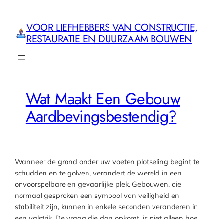
Ga
naar
VOOR LIEFHEBBERS VAN CONSTRUCTIE,
de
RESTAURATIE EN DUURZAAM BOUWEN
inhoud
Wat Maakt Een Gebouw
Aardbevingsbestendig?
Wanneer de grond onder uw voeten plotseling begint te
schudden en te golven, verandert de wereld in een
onvoorspelbare en gevaarlijke plek. Gebouwen, die
normaal gesproken een symbool van veiligheid en
stabiliteit zijn, kunnen in enkele seconden veranderen in
een valstrik. De vraag die dan opkomt, is niet alleen hoe